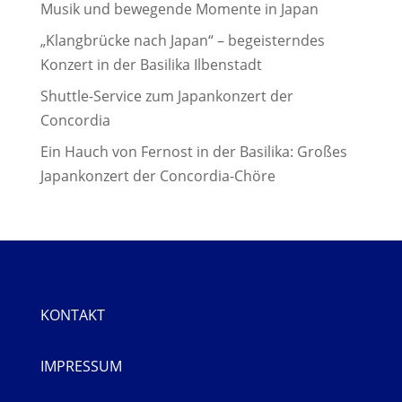
Musik und bewegende Momente in Japan
„Klangbrücke nach Japan“ – begeisterndes
Konzert in der Basilika Ilbenstadt
Shuttle-Service zum Japankonzert der
Concordia
Ein Hauch von Fernost in der Basilika: Großes
Japankonzert der Concordia-Chöre
KONTAKT
IMPRESSUM