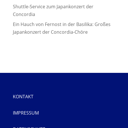
Shuttle-Service zum Japankonzert der
Concordia
Ein Hauch von Fernost in der Basilika: Großes
Japankonzert der Concordia-Chöre
KONTAKT
IMPRESSUM