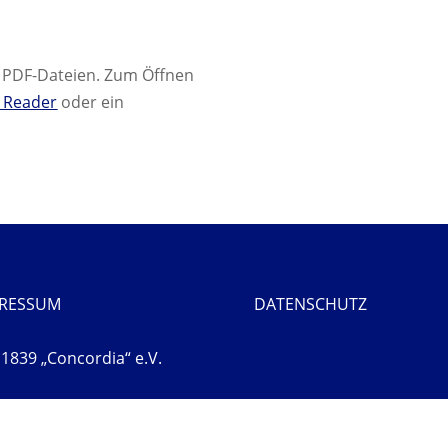
m PDF-Dateien. Zum Öffnen
 Reader
oder ein
PRESSUM
DATENSCHUTZ
1839 „Concordia“ e.V.