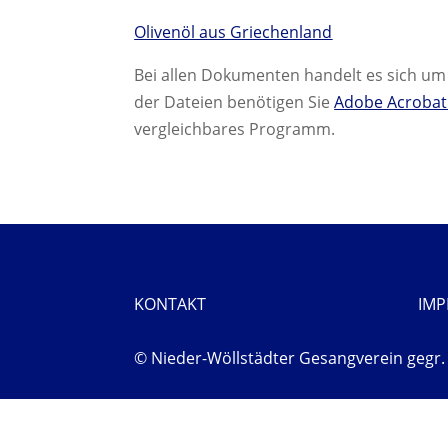
Olivenöl aus Griechenland
Bei allen Dokumenten handelt es sich u
der Dateien benötigen Sie
Adobe Acrobat
vergleichbares Programm.
KONTAKT
IM
© Nieder-Wöllstädter Gesangverein gegr. 