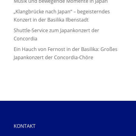
Musik und bewegende Momente in Japan
„Klangbrücke nach Japan“ – begeisterndes
Konzert in der Basilika Ilbenstadt
Shuttle-Service zum Japankonzert der
Concordia
Ein Hauch von Fernost in der Basilika: Großes
Japankonzert der Concordia-Chöre
KONTAKT