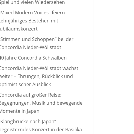
Spiel und vielen Wiedersehen
“Mixed Modern Voices” feiern
zehnjähriges Bestehen mit
Jubiläumskonzert
„Stimmen und Schoppen“ bei der
Concordia Nieder-Wöllstadt
40 Jahre Concordia Schwalben
Concordia Nieder-Wöllstadt wächst
weiter – Ehrungen, Rückblick und
optimistischer Ausblick
Concordia auf großer Reise:
Begegnungen, Musik und bewegende
Momente in Japan
„Klangbrücke nach Japan“ –
begeisterndes Konzert in der Basilika