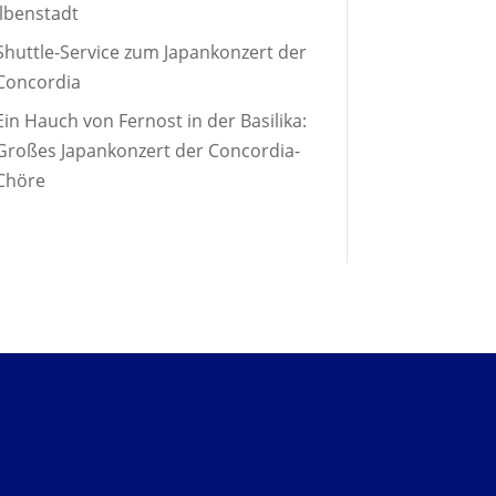
Ilbenstadt
Shuttle-Service zum Japankonzert der
Concordia
Ein Hauch von Fernost in der Basilika:
Großes Japankonzert der Concordia-
Chöre