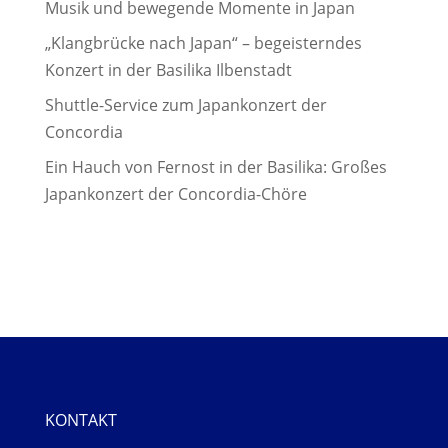
Musik und bewegende Momente in Japan
„Klangbrücke nach Japan“ – begeisterndes
Konzert in der Basilika Ilbenstadt
Shuttle-Service zum Japankonzert der
Concordia
Ein Hauch von Fernost in der Basilika: Großes
Japankonzert der Concordia-Chöre
KONTAKT