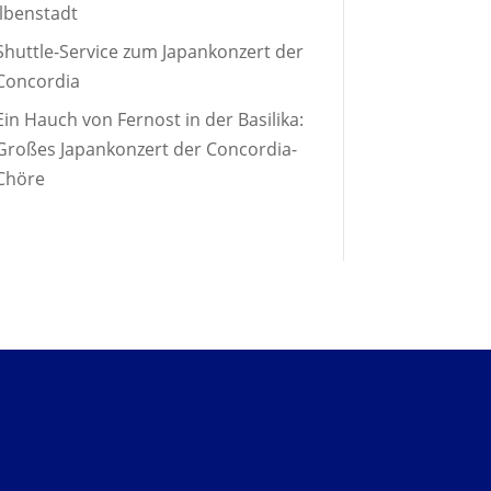
Ilbenstadt
Shuttle-Service zum Japankonzert der
Concordia
Ein Hauch von Fernost in der Basilika:
Großes Japankonzert der Concordia-
Chöre