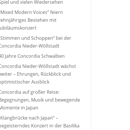
Spiel und vielen Wiedersehen
“Mixed Modern Voices” feiern
zehnjähriges Bestehen mit
Jubiläumskonzert
„Stimmen und Schoppen“ bei der
Concordia Nieder-Wöllstadt
40 Jahre Concordia Schwalben
Concordia Nieder-Wöllstadt wächst
weiter – Ehrungen, Rückblick und
optimistischer Ausblick
Concordia auf großer Reise:
Begegnungen, Musik und bewegende
Momente in Japan
„Klangbrücke nach Japan“ –
begeisterndes Konzert in der Basilika