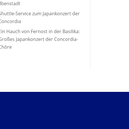
Ilbenstadt
Shuttle-Service zum Japankonzert der
Concordia
Ein Hauch von Fernost in der Basilika:
Großes Japankonzert der Concordia-
Chöre