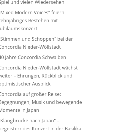
Spiel und vielen Wiedersehen
“Mixed Modern Voices” feiern
zehnjähriges Bestehen mit
Jubiläumskonzert
„Stimmen und Schoppen“ bei der
Concordia Nieder-Wöllstadt
40 Jahre Concordia Schwalben
Concordia Nieder-Wöllstadt wächst
weiter – Ehrungen, Rückblick und
optimistischer Ausblick
Concordia auf großer Reise:
Begegnungen, Musik und bewegende
Momente in Japan
„Klangbrücke nach Japan“ –
begeisterndes Konzert in der Basilika