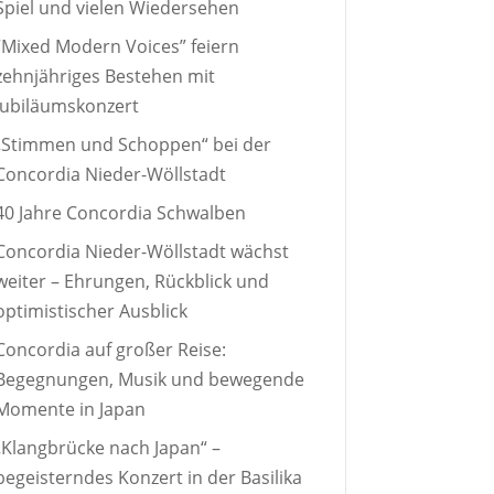
Spiel und vielen Wiedersehen
“Mixed Modern Voices” feiern
zehnjähriges Bestehen mit
Jubiläumskonzert
„Stimmen und Schoppen“ bei der
Concordia Nieder-Wöllstadt
40 Jahre Concordia Schwalben
Concordia Nieder-Wöllstadt wächst
weiter – Ehrungen, Rückblick und
optimistischer Ausblick
Concordia auf großer Reise:
Begegnungen, Musik und bewegende
Momente in Japan
„Klangbrücke nach Japan“ –
begeisterndes Konzert in der Basilika